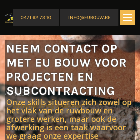
0471 62 73 10
INFO@EUBOUW.BE
NEEM CONTACT OP
MET EU BOUW VOOR
PROJECTEN
AALST
PROJECTEN EN
SUBCONTRACTING
AALST
Onze skills situeren zich zowel op
Als
aannemer in regio Aarschot
hebben we al heel wat
het vlak van de ruwbouw en
(ver)bouwprojecten gerealiseerd waar we trots op zijn.
grotere werken, maar ook de
Bekijk op deze pagina onze realisaties en maak alvast even
afwerking is een taak waarvoor
kennis met ons vakmanschap. Graag samenwerken met EU
we graag onze expertise
Bouw? Neem dan gerust e
ven contact op.