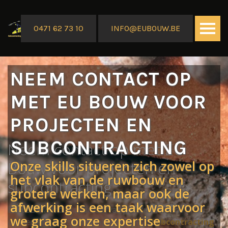
0471 62 73 10
INFO@EUBOUW.BE
NEEM CONTACT OP
MET EU BOUW VOOR
CONTACT
PROJECTEN EN
SUBCONTRACTING
Neem contact op met EU
Onze skills situeren zich zowel op
Bouw voor projecten en
het vlak van de ruwbouw en
subcontracting
grotere werken, maar ook de
afwerking is een taak waarvoor
EU Bouw werkt in opdracht van particulieren en
we graag onze expertise
aannemers. We zijn daarbij heel sterk in
subcontracting